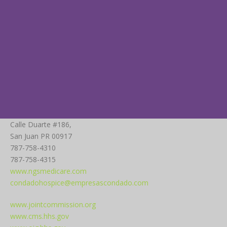
Calle Duarte #186,
San Juan PR 00917
787-758-4310
787-758-4315
www.ngsmedicare.com
condadohospice@empresascondado.com
www.jointcommission.org
www.cms.hhs.gov